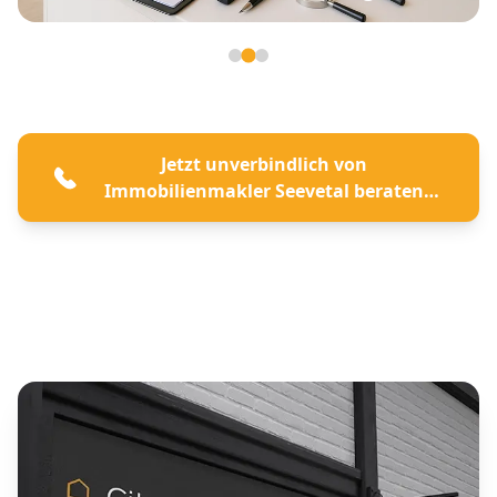
Seite 2 von 3
Jetzt unverbindlich von
Immobilienmakler Seevetal beraten
lassen