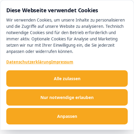
0511 13221100
#1 Makler in Hannover
Diese Webseite verwendet Cookies
Wir verwenden Cookies, um unsere Inhalte zu personalisieren
und die Zugriffe auf unsere Website zu analysieren. Technisch
Men
notwendige Cookies sind für den Betrieb erforderlich und
immer aktiv. Optionale Cookies für Analyse und Marketing
setzen wir nur mit Ihrer Einwilligung ein, die Sie jederzeit
anpassen oder widerrufen können.
Datenschutzerklärung
Impressum
Alle zulassen
Nur notwendige erlauben
Anpassen