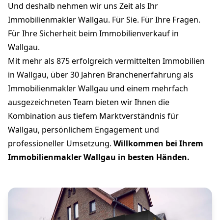
Immobilieneigentümer in Wallgau einen Partner an
Ihrer Seite, der mehr ist als nur ein Vermittler –
sondern ein echter Wegbegleiter als
Immobilienmakler Wallgau.
City Immobilienmakler Wallgau steht für Kompetenz,
Erfahrung und ehrliche Beratung auf Augenhöhe. Wir
wissen als Immobilienmakler Wallgau, dass es beim
Verkauf oder Kauf einer Immobilie in Wallgau nicht
nur um Quadratmeter geht, sondern um
Lebensabschnitte, Erinnerungen und Zukunftsträume.
Und deshalb nehmen wir uns Zeit als Ihr
Immobilienmakler Wallgau. Für Sie. Für Ihre Fragen.
Für Ihre Sicherheit beim Immobilienverkauf in
Wallgau.
Mit mehr als 875 erfolgreich vermittelten Immobilien
in Wallgau, über 30 Jahren Branchenerfahrung als