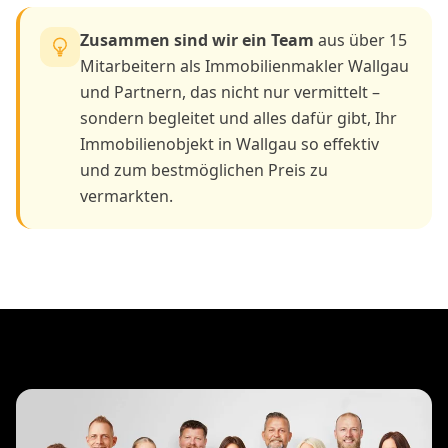
emotional behaftete Immobilie in Wallgau – wir
begegnen als Immobilienmakler Wallgau jeder
Immobilie mit Respekt. Und jedem Menschen mit
Feingefühl.
Senada Spitzenberger
- Ihr Immobilienmaklerin in
Ingolstadt
Sandra Jurcevic
- Ihr Immobilienmaklerin in
Ingolstadt.
Zusammen sind wir ein Team
aus über 15
Mitarbeitern als Immobilienmakler Wallgau
und Partnern, das nicht nur vermittelt –
sondern begleitet und alles dafür gibt, Ihr
Immobilienobjekt in Wallgau so effektiv
und zum bestmöglichen Preis zu