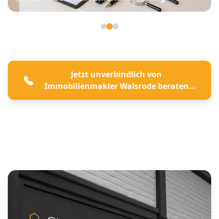
Seite 2 von 3
Jetzt unverbindlich von
Immobilienmakler Walsrode beraten
lassen