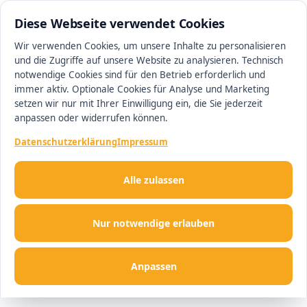
0511 13221100
#1 Makler in Hannover
Diese Webseite verwendet Cookies
Wir verwenden Cookies, um unsere Inhalte zu personalisieren
und die Zugriffe auf unsere Website zu analysieren. Technisch
Men
notwendige Cookies sind für den Betrieb erforderlich und
immer aktiv. Optionale Cookies für Analyse und Marketing
setzen wir nur mit Ihrer Einwilligung ein, die Sie jederzeit
anpassen oder widerrufen können.
Datenschutzerklärung
Impressum
Alle zulassen
Nur notwendige erlauben
Anpassen