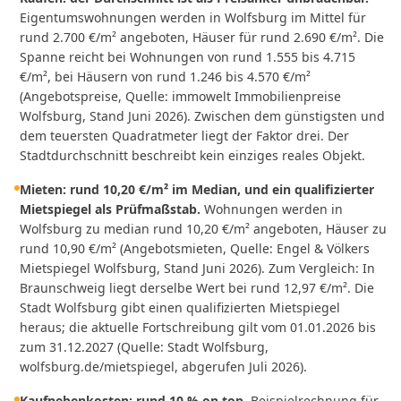
Eigentumswohnungen werden in Wolfsburg im Mittel für
rund 2.700 €/m² angeboten, Häuser für rund 2.690 €/m². Die
Spanne reicht bei Wohnungen von rund 1.555 bis 4.715
€/m², bei Häusern von rund 1.246 bis 4.570 €/m²
(Angebotspreise, Quelle: immowelt Immobilienpreise
Wolfsburg, Stand Juni 2026). Zwischen dem günstigsten und
dem teuersten Quadratmeter liegt der Faktor drei. Der
Stadtdurchschnitt beschreibt kein einziges reales Objekt.
Mieten: rund 10,20 €/m² im Median, und ein qualifizierter
Mietspiegel als Prüfmaßstab.
Wohnungen werden in
Wolfsburg zu median rund 10,20 €/m² angeboten, Häuser zu
rund 10,90 €/m² (Angebotsmieten, Quelle: Engel & Völkers
Mietspiegel Wolfsburg, Stand Juni 2026). Zum Vergleich: In
Braunschweig liegt derselbe Wert bei rund 12,97 €/m². Die
Stadt Wolfsburg gibt einen qualifizierten Mietspiegel
heraus; die aktuelle Fortschreibung gilt vom 01.01.2026 bis
zum 31.12.2027 (Quelle: Stadt Wolfsburg,
wolfsburg.de/mietspiegel, abgerufen Juli 2026).
Kaufnebenkosten: rund 10 % on top.
Beispielrechnung für