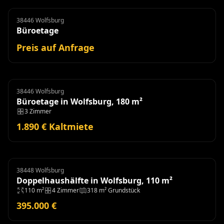
38446 Wolfsburg
Büroetage
Miete
Büroetage
Preis auf Anfrage
38446 Wolfsburg
Büroetage
Miete
Büroetage in Wolfsburg, 180 m²
3 Zimmer
1.890 € Kaltmiete
38448 Wolfsburg
Doppelhaushälfte
Doppelhaushälfte in Wolfsburg, 110 m²
110 m²
4 Zimmer
318 m² Grundstück
395.000 €