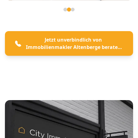
Seite 2 von 3
Jetzt unverbindlich von
Immobilienmakler Altenberge beraten
lassen