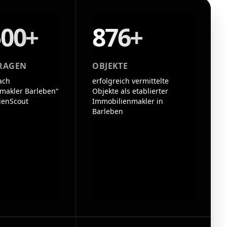
500+
876+
RAGEN
OBJEKTE
ach
erfolgreich vermittelte
makler Barleben“
Objekte als etablierter
ienScout
Immobilienmakler in
Barleben