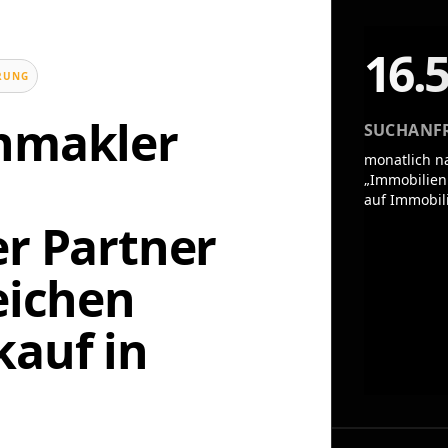
16.
UNG
enmakler
SUCHANF
monatlich n
„Immobilien
auf Immobil
er Partner
eichen
auf in