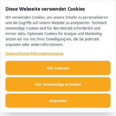
0511 13221100
#1 Makler in Hannover
Diese Webseite verwendet Cookies
Wir verwenden Cookies, um unsere Inhalte zu personalisieren
und die Zugriffe auf unsere Website zu analysieren. Technisch
Men
notwendige Cookies sind für den Betrieb erforderlich und
immer aktiv. Optionale Cookies für Analyse und Marketing
setzen wir nur mit Ihrer Einwilligung ein, die Sie jederzeit
anpassen oder widerrufen können.
Datenschutzerklärung
Impressum
Alle zulassen
Nur notwendige erlauben
Anpassen