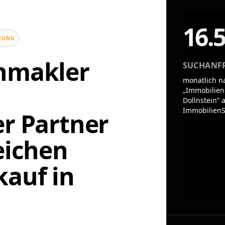
16.
UNG
enmakler
SUCHANF
monatlich n
„Immobilien
Dollnstein“ 
ImmobilienS
er Partner
eichen
auf in