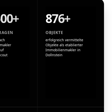
500+
876+
RAGEN
OBJEKTE
ach
erfolgreich vermittelte
makler
Objekte als etablierter
auf
Immobilienmakler in
cout
Dollnstein