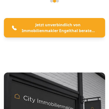
Seite 2 von 3
Jetzt unverbindlich von
Immobilienmakler Engelthal beraten
lassen