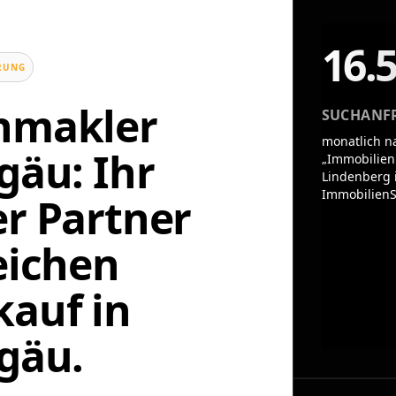
16.
UNG
enmakler
SUCHANF
monatlich n
gäu: Ihr
„Immobilien
Lindenberg i
ImmobilienS
er Partner
eichen
auf in
lgäu.