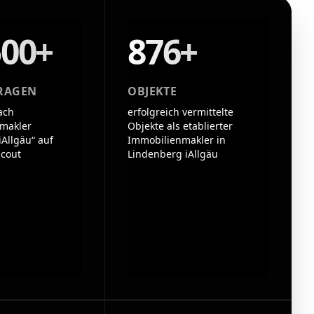
500+
876+
RAGEN
OBJEKTE
ach
erfolgreich vermittelte
makler
Objekte als etablierter
Allgäu“ auf
Immobilienmakler in
cout
Lindenberg iAllgäu