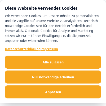
0511 13221100
#1 Makler in Hannover
Diese Webseite verwendet Cookies
Wir verwenden Cookies, um unsere Inhalte zu personalisieren
und die Zugriffe auf unsere Website zu analysieren. Technisch
Men
notwendige Cookies sind für den Betrieb erforderlich und
immer aktiv. Optionale Cookies für Analyse und Marketing
setzen wir nur mit Ihrer Einwilligung ein, die Sie jederzeit
anpassen oder widerrufen können.
Datenschutzerklärung
Impressum
Alle zulassen
Nur notwendige erlauben
Anpassen