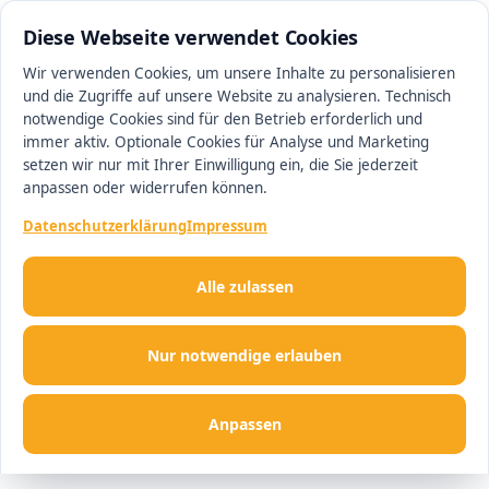
0511 13221100
#1 Makler in Hannover
Diese Webseite verwendet Cookies
Wir verwenden Cookies, um unsere Inhalte zu personalisieren
und die Zugriffe auf unsere Website zu analysieren. Technisch
Men
notwendige Cookies sind für den Betrieb erforderlich und
immer aktiv. Optionale Cookies für Analyse und Marketing
setzen wir nur mit Ihrer Einwilligung ein, die Sie jederzeit
anpassen oder widerrufen können.
Datenschutzerklärung
Impressum
Alle zulassen
Nur notwendige erlauben
Anpassen