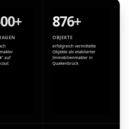
500+
876+
RAGEN
OBJEKTE
ach
erfolgreich vermittelte
makler
Objekte als etablierter
“ auf
Immobilienmakler in
cout
Quakenbrück