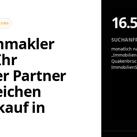
16.
UNG
enmakler
SUCHANF
monatlich n
Ihr
„Immobilien
Quakenbrück
ImmobilienS
er Partner
eichen
auf in