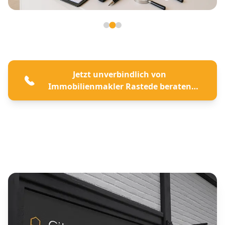
Seite 2 von 3
Jetzt unverbindlich von
Immobilienmakler Rastede beraten
lassen