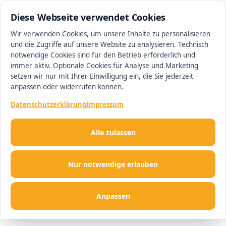
0511 13221100
#1 Makler in Hannover
Diese Webseite verwendet Cookies
Wir verwenden Cookies, um unsere Inhalte zu personalisieren
und die Zugriffe auf unsere Website zu analysieren. Technisch
Men
notwendige Cookies sind für den Betrieb erforderlich und
immer aktiv. Optionale Cookies für Analyse und Marketing
setzen wir nur mit Ihrer Einwilligung ein, die Sie jederzeit
anpassen oder widerrufen können.
Datenschutzerklärung
Impressum
Alle zulassen
Nur notwendige erlauben
Anpassen