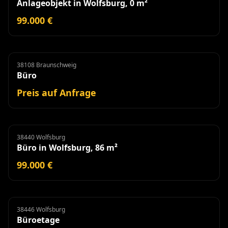
Anlageobjekt in Wolfsburg, 0 m²
99.000 €
38108 Braunschweig
Büro
Miete
Büro
Preis auf Anfrage
38440 Wolfsburg
Büro
Büro in Wolfsburg, 86 m²
99.000 €
38446 Wolfsburg
Büroetage
Miete
Büroetage