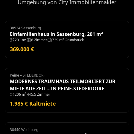
Umgebung von City Immobilienmakler
38524 Sassenburg
Einfamilienhaus
Einfamilienhaus in Sassenburg, 201 m²
201 m²
6 Zimmer
729 m² Grundstück
369.000 €
Peine – STEDERDORF
Haus
Miete
MODERNES TRAUMHAUS TEILMÖBLIERT ZUR
MIETE AUF ZEIT – IN PEINE-STEDERDORF
206 m²
5.5 Zimmer
1.985 € Kaltmiete
38440 Wolfsburg
Anlageobjekt