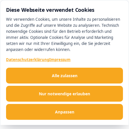
0511 13221100
#1 Makler in Hannover
Diese Webseite verwendet Cookies
Wir verwenden Cookies, um unsere Inhalte zu personalisieren
und die Zugriffe auf unsere Website zu analysieren. Technisch
Men
notwendige Cookies sind für den Betrieb erforderlich und
immer aktiv. Optionale Cookies für Analyse und Marketing
setzen wir nur mit Ihrer Einwilligung ein, die Sie jederzeit
anpassen oder widerrufen können.
Datenschutzerklärung
Impressum
Alle zulassen
Nur notwendige erlauben
Anpassen