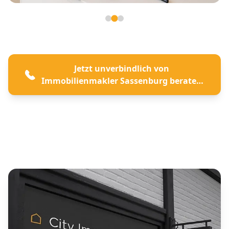
Seite 2 von 3
Jetzt unverbindlich von
Immobilienmakler Sassenburg beraten
lassen