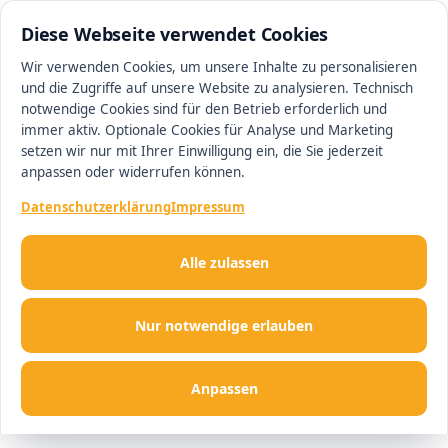
0511 13221100
#1 Makler in Hannover
Diese Webseite verwendet Cookies
Wir verwenden Cookies, um unsere Inhalte zu personalisieren
und die Zugriffe auf unsere Website zu analysieren. Technisch
Men
notwendige Cookies sind für den Betrieb erforderlich und
immer aktiv. Optionale Cookies für Analyse und Marketing
setzen wir nur mit Ihrer Einwilligung ein, die Sie jederzeit
anpassen oder widerrufen können.
Datenschutzerklärung
Impressum
Alle zulassen
Nur notwendige erlauben
Anpassen