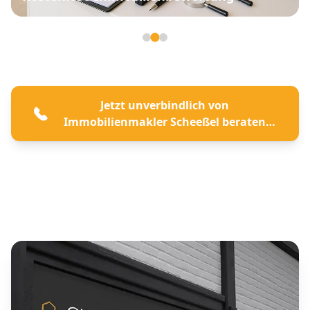
Seite 2 von 3
Jetzt unverbindlich von
Immobilienmakler Scheeßel beraten
lassen