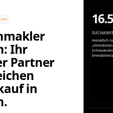
16.
UNG
enmakler
SUCHANF
monatlich n
: Ihr
„Immobilien
Schneverdin
ImmobilienS
er Partner
eichen
auf in
n.