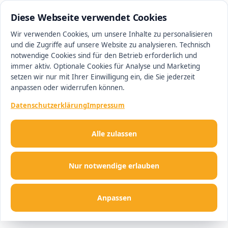
0511 13221100
#1 Makler in Hannover
Diese Webseite verwendet Cookies
Wir verwenden Cookies, um unsere Inhalte zu personalisieren
und die Zugriffe auf unsere Website zu analysieren. Technisch
Men
notwendige Cookies sind für den Betrieb erforderlich und
immer aktiv. Optionale Cookies für Analyse und Marketing
setzen wir nur mit Ihrer Einwilligung ein, die Sie jederzeit
anpassen oder widerrufen können.
Datenschutzerklärung
Impressum
Alle zulassen
Nur notwendige erlauben
Anpassen