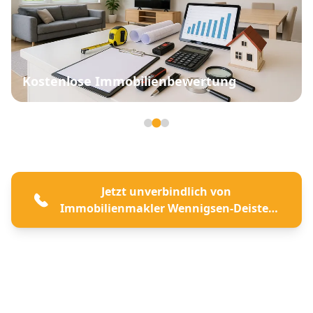
Kostenlose Immobilienbewertung
Seite 2 von 3
Jetzt unverbindlich von
Immobilienmakler Wennigsen-Deister
beraten lassen