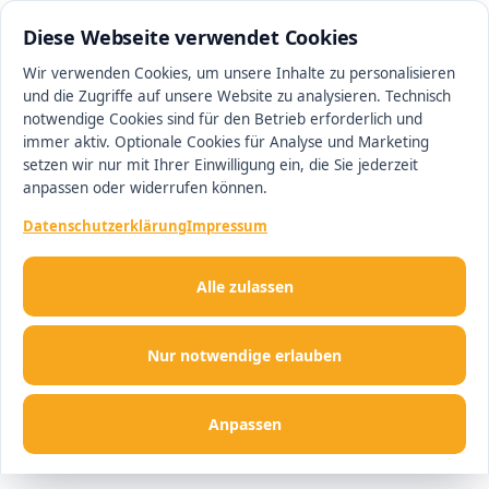
0511 13221100
#1 Makler in Hannover
Diese Webseite verwendet Cookies
Wir verwenden Cookies, um unsere Inhalte zu personalisieren
und die Zugriffe auf unsere Website zu analysieren. Technisch
Men
notwendige Cookies sind für den Betrieb erforderlich und
immer aktiv. Optionale Cookies für Analyse und Marketing
setzen wir nur mit Ihrer Einwilligung ein, die Sie jederzeit
anpassen oder widerrufen können.
Datenschutzerklärung
Impressum
Alle zulassen
Nur notwendige erlauben
Anpassen