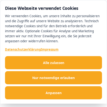
0511 13221100
#1 Makler in Hannover
Diese Webseite verwendet Cookies
Wir verwenden Cookies, um unsere Inhalte zu personalisieren
und die Zugriffe auf unsere Website zu analysieren. Technisch
Men
notwendige Cookies sind für den Betrieb erforderlich und
immer aktiv. Optionale Cookies für Analyse und Marketing
setzen wir nur mit Ihrer Einwilligung ein, die Sie jederzeit
anpassen oder widerrufen können.
Datenschutzerklärung
Impressum
Alle zulassen
Nur notwendige erlauben
Anpassen