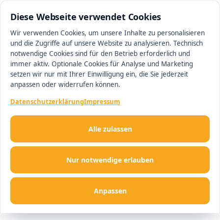
0511 13221100
#1 Makler in Hannover
Diese Webseite verwendet Cookies
Wir verwenden Cookies, um unsere Inhalte zu personalisieren
und die Zugriffe auf unsere Website zu analysieren. Technisch
Men
notwendige Cookies sind für den Betrieb erforderlich und
immer aktiv. Optionale Cookies für Analyse und Marketing
setzen wir nur mit Ihrer Einwilligung ein, die Sie jederzeit
anpassen oder widerrufen können.
Datenschutzerklärung
Impressum
Alle zulassen
Nur notwendige erlauben
Anpassen