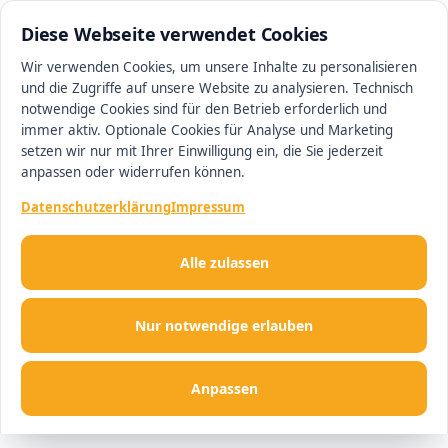
0511 13221100
#1 Makler in Hannover
Diese Webseite verwendet Cookies
Wir verwenden Cookies, um unsere Inhalte zu personalisieren
und die Zugriffe auf unsere Website zu analysieren. Technisch
Men
notwendige Cookies sind für den Betrieb erforderlich und
immer aktiv. Optionale Cookies für Analyse und Marketing
setzen wir nur mit Ihrer Einwilligung ein, die Sie jederzeit
anpassen oder widerrufen können.
Datenschutzerklärung
Impressum
Alle zulassen
Nur notwendige erlauben
Anpassen