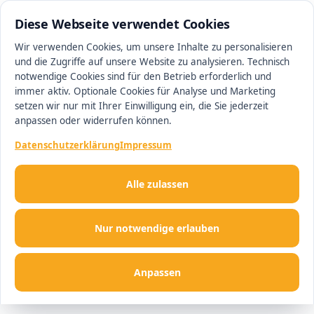
0511 13221100
#1 Makler in Hannover
Diese Webseite verwendet Cookies
Wir verwenden Cookies, um unsere Inhalte zu personalisieren
und die Zugriffe auf unsere Website zu analysieren. Technisch
Men
notwendige Cookies sind für den Betrieb erforderlich und
immer aktiv. Optionale Cookies für Analyse und Marketing
setzen wir nur mit Ihrer Einwilligung ein, die Sie jederzeit
anpassen oder widerrufen können.
Datenschutzerklärung
Impressum
Alle zulassen
Nur notwendige erlauben
Anpassen