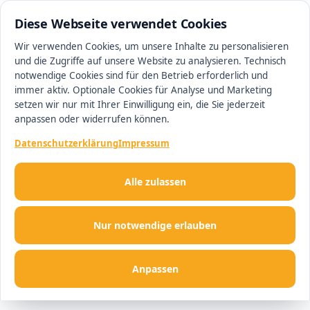
0511 13221100
#1 Makler in Hannover
Diese Webseite verwendet Cookies
Wir verwenden Cookies, um unsere Inhalte zu personalisieren
und die Zugriffe auf unsere Website zu analysieren. Technisch
Men
notwendige Cookies sind für den Betrieb erforderlich und
immer aktiv. Optionale Cookies für Analyse und Marketing
setzen wir nur mit Ihrer Einwilligung ein, die Sie jederzeit
anpassen oder widerrufen können.
Datenschutzerklärung
Impressum
Alle zulassen
Nur notwendige erlauben
Anpassen