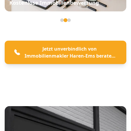
Kostenlose Immobilienbewertung
Seite 2 von 3
Jetzt unverbindlich von
Immobilienmakler Haren-Ems beraten
lassen