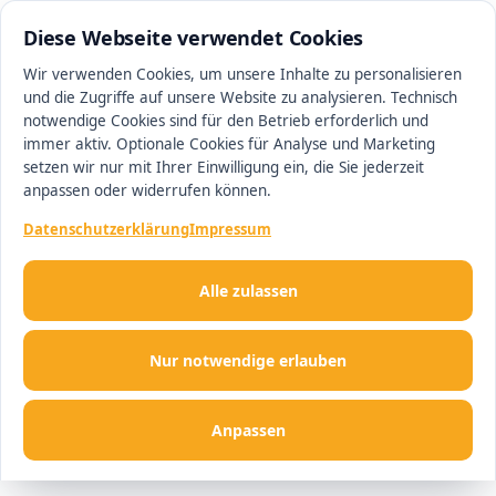
0511 13221100
#1 Makler in Hannover
Diese Webseite verwendet Cookies
Wir verwenden Cookies, um unsere Inhalte zu personalisieren
und die Zugriffe auf unsere Website zu analysieren. Technisch
Men
notwendige Cookies sind für den Betrieb erforderlich und
immer aktiv. Optionale Cookies für Analyse und Marketing
setzen wir nur mit Ihrer Einwilligung ein, die Sie jederzeit
anpassen oder widerrufen können.
Datenschutzerklärung
Impressum
Alle zulassen
Nur notwendige erlauben
Anpassen