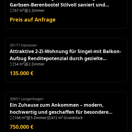
Garbsen-Berenbostel Stilvoll saniert und
67 m²
2 Zimmer
einzugsbereit!
Preis auf Anfrage
30177 Hannover
Eigentumswohnung
Attraktive 2-Zi-Wohnung für Singel-mit Balkon-
Aufzug Renditepotenzial durch gezielte
54 m²
2 Zimmer
Modernisierung
135.000 €
30851 Langenhagen
Doppelhaushälfte
Ein Zuhause zum Ankommen – modern,
hochwertig und geschaffen für besondere
168 m²
5 Zimmer
472 m² Grundstück
Momente - Baujahr 2018
750.000 €