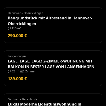
Hannover – Oberricklingen
Grundstück
Baugrundstück mit Altbestand in Hannover-
Oberricklingen
110 m²
290.000 €
Langenhagen
Wohnung
LAGE, LAGE, LAGE! 2-ZIMMER-WOHNUNG MIT
BALKON IN BESTER LAGE VON LANGENHAGEN
62 m²
2 Zimmer
189.000 €
Garbsen – Berenbostel
Eigentumswohnung
Luxus Moderne Eigentumswohnung in