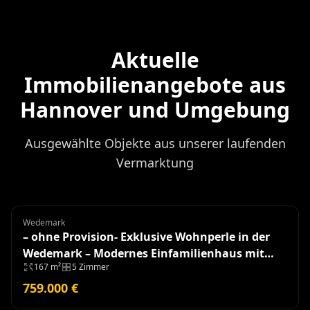
Aktuelle
Immobilienangebote aus
Hannover und Umgebung
Ausgewählte Objekte aus unserer laufenden
Vermarktung
Wedemark
Einfamilienhaus
– ohne Provision- Exklusive Wohnperle in der
Wedemark – Modernes Einfamilienhaus mit
167 m²
5 Zimmer
hochwertiger Ausstattung
759.000 €