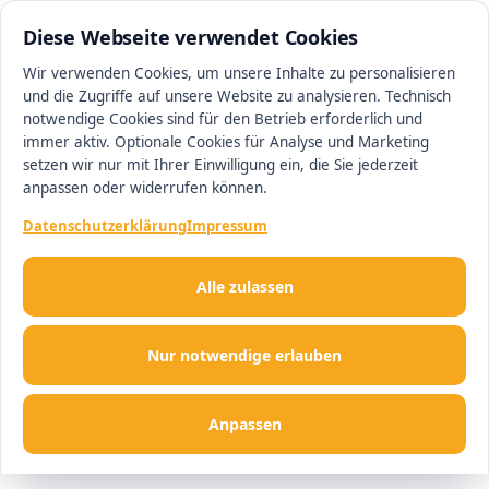
0511 13221100
#1 Makler in Hannover
Diese Webseite verwendet Cookies
Wir verwenden Cookies, um unsere Inhalte zu personalisieren
und die Zugriffe auf unsere Website zu analysieren. Technisch
Men
notwendige Cookies sind für den Betrieb erforderlich und
immer aktiv. Optionale Cookies für Analyse und Marketing
setzen wir nur mit Ihrer Einwilligung ein, die Sie jederzeit
anpassen oder widerrufen können.
Datenschutzerklärung
Impressum
Alle zulassen
Nur notwendige erlauben
Anpassen