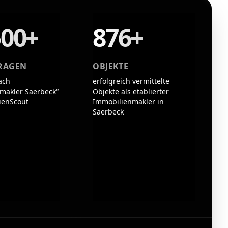
500+
876+
RAGEN
OBJEKTE
ach
erfolgreich vermittelte
makler Saerbeck“
Objekte als etablierter
ienScout
Immobilienmakler in
Saerbeck