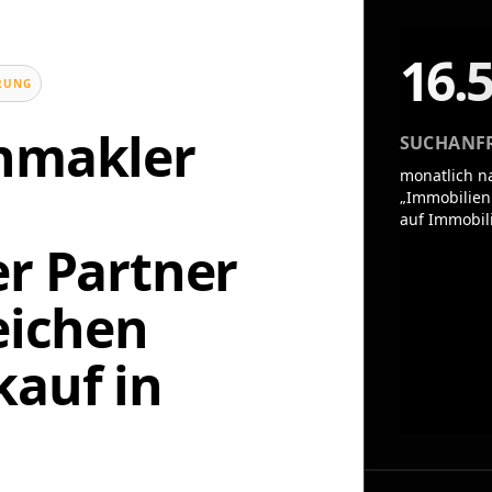
16.
UNG
enmakler
SUCHANF
monatlich n
„Immobilien
auf Immobil
er Partner
eichen
auf in