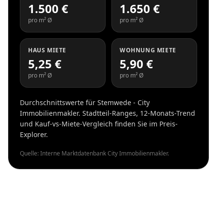
1.500 €
1.650 €
pro m² Ø
pro m² Ø
HAUS MIETE
WOHNUNG MIETE
5,25 €
5,90 €
pro m² Ø
pro m² Ø
Durchschnittswerte für Stemwede - City
Immobilienmakler. Stadtteil-Ranges, 12-Monats-Trend
und Kauf-vs-Miete-Vergleich finden Sie im Preis-
Explorer.
Quelle: Interne Marktdatenbank City Immobilienmakler.