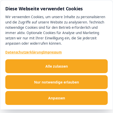
0511 13221100
#1 Makler in Hannover
Diese Webseite verwendet Cookies
Wir verwenden Cookies, um unsere Inhalte zu personalisieren
und die Zugriffe auf unsere Website zu analysieren. Technisch
Men
notwendige Cookies sind für den Betrieb erforderlich und
immer aktiv. Optionale Cookies für Analyse und Marketing
setzen wir nur mit Ihrer Einwilligung ein, die Sie jederzeit
anpassen oder widerrufen können.
Datenschutzerklärung
Impressum
Alle zulassen
Nur notwendige erlauben
Anpassen