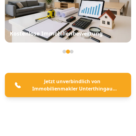
Kostenlose Immobilienbewertung
Seite 2 von 3
Jetzt unverbindlich von
Immobilienmakler Unterthingau
beraten lassen