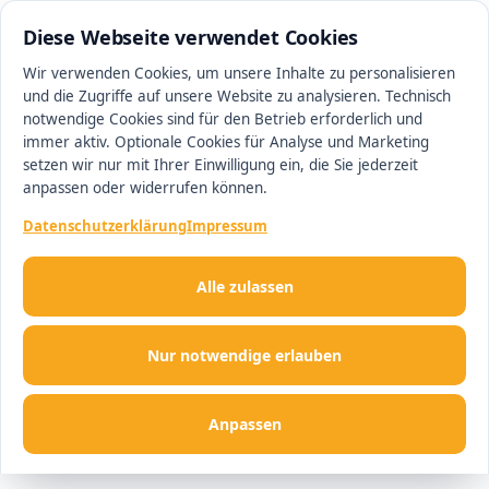
0511 13221100
#1 Makler in Hannover
Diese Webseite verwendet Cookies
Wir verwenden Cookies, um unsere Inhalte zu personalisieren
und die Zugriffe auf unsere Website zu analysieren. Technisch
Men
notwendige Cookies sind für den Betrieb erforderlich und
immer aktiv. Optionale Cookies für Analyse und Marketing
setzen wir nur mit Ihrer Einwilligung ein, die Sie jederzeit
anpassen oder widerrufen können.
Datenschutzerklärung
Impressum
Alle zulassen
Nur notwendige erlauben
Anpassen