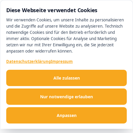
0511 13221100
#1 Makler in Hannover
Diese Webseite verwendet Cookies
Wir verwenden Cookies, um unsere Inhalte zu personalisieren
und die Zugriffe auf unsere Website zu analysieren. Technisch
Men
notwendige Cookies sind für den Betrieb erforderlich und
immer aktiv. Optionale Cookies für Analyse und Marketing
setzen wir nur mit Ihrer Einwilligung ein, die Sie jederzeit
anpassen oder widerrufen können.
Datenschutzerklärung
Impressum
Alle zulassen
Nur notwendige erlauben
Anpassen