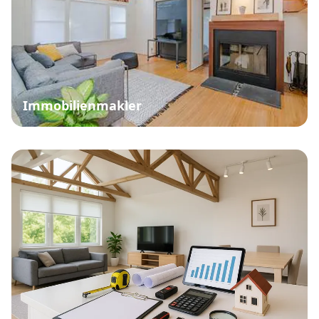
Immobilienverkauf
Drochtersen mit Charakter
Ob geerbtes Elternhaus, Kapitalanlage oder
emotionale Immobilie – wir begegnen jeder Immobilie
mit Respekt und jedem Menschen mit Feingefühl.
Markus Meyer
- Ihr Immobilienmakler für
Weitblick, Struktur und tiefes Fachwissen über
Drochtersen.
Henri Ehmke
- Ihr Immobilienmakler mit
Verhandlungsstärke und menschlicher Tiefe im
Immobilienverkauf.