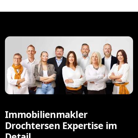
HAUSVERKAUF DROCHTERSEN MIT IHREM
IMMOBILIENMAKLER
Sie möchten ein Haus in
Drochtersen verkaufen? Ihr
Immobilienmakler kauft
Ihre Immobilie!
Die Gründe für den Verkauf einer Immobilie in
Drochtersen sind vielfältig. Vereinbaren Sie mit uns
einen Besichtigungstermin, damit wir Ihre
Kapitalanlage besser beurteilen können. Egal ob
Einfamilienhaus oder Mehrfamilienhaus, wir
unterbreiten Ihnen gerne ein faires, individuelles
Angebot.