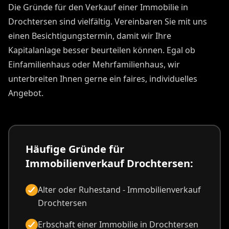
Wenn es um Immobilien in Drochtersen geht, geht es
um
Vertrauen, Werte und Entscheidungen
. Sie
verdienen einen Partner, der mehr ist als nur ein
Vermittler – ein echter Wegbegleiter. City
Immobilienmakler Drochtersen steht für Kompetenz,
Erfahrung und ehrliche Beratung. Wir wissen, dass es
beim Verkauf oder Kauf einer Immobilie nicht nur um
Quadratmeter geht, sondern um Lebensabschnitte,
Erinnerungen und Zukunftsträume. Deshalb nehmen
wir uns Zeit für Sie. Mit mehr als 875 erfolgreich
vermittelten Immobilien und über 30 Jahren
Branchenerfahrung bieten wir Ihnen die Kombination
aus tiefem Marktverständnis und professioneller
Umsetzung.
Willkommen bei Ihrem
Immobilienmakler in besten Händen.