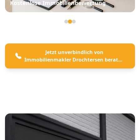
Zusammen sind wir ein Team
von über 15
Mitarbeitern, das nicht nur vermittelt,
sondern begleitet und alles dafür gibt, Ihre
Kapitalanlage in Drochtersen effektiv zu
vermarkten.