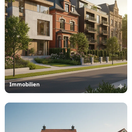
Kostenlose Immobilienbewertung
Neubauwohnung
Traumimmobilie
Wohnung Kaufen
Seite 3 von 3
Jetzt unverbindlich von
Immobilienmakler Drochtersen beraten