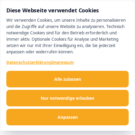
0511 13221100
#1 Makler in Hannover
Diese Webseite verwendet Cookies
Wir verwenden Cookies, um unsere Inhalte zu personalisieren
und die Zugriffe auf unsere Website zu analysieren. Technisch
Men
notwendige Cookies sind für den Betrieb erforderlich und
immer aktiv. Optionale Cookies für Analyse und Marketing
setzen wir nur mit Ihrer Einwilligung ein, die Sie jederzeit
anpassen oder widerrufen können.
Datenschutzerklärung
Impressum
Alle zulassen
Nur notwendige erlauben
Anpassen