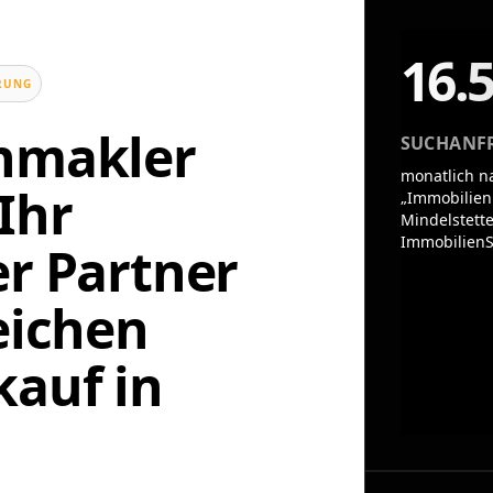
16.
UNG
enmakler
SUCHANF
monatlich n
Ihr
„Immobilien
Mindelstette
ImmobilienS
er Partner
eichen
auf in