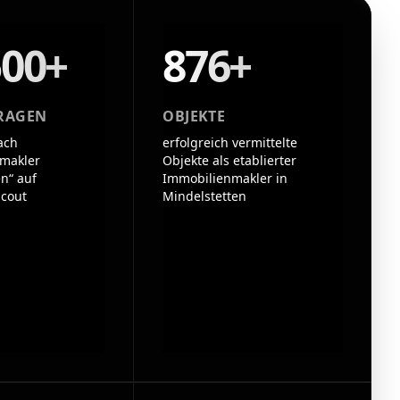
500+
876+
RAGEN
OBJEKTE
ach
erfolgreich vermittelte
makler
Objekte als etablierter
n“ auf
Immobilienmakler in
cout
Mindelstetten