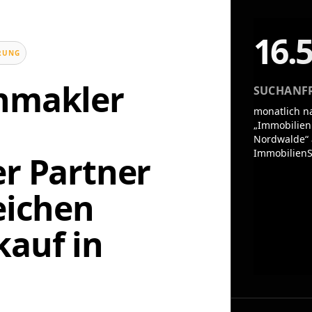
16.
UNG
enmakler
SUCHANF
monatlich n
„Immobilien
Nordwalde“ 
ImmobilienS
er Partner
eichen
auf in