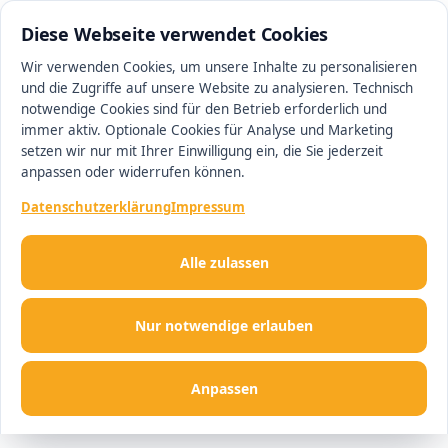
0511 13221100
#1 Makler in Hannover
Diese Webseite verwendet Cookies
Wir verwenden Cookies, um unsere Inhalte zu personalisieren
und die Zugriffe auf unsere Website zu analysieren. Technisch
Men
notwendige Cookies sind für den Betrieb erforderlich und
immer aktiv. Optionale Cookies für Analyse und Marketing
setzen wir nur mit Ihrer Einwilligung ein, die Sie jederzeit
anpassen oder widerrufen können.
Datenschutzerklärung
Impressum
Alle zulassen
Nur notwendige erlauben
Anpassen