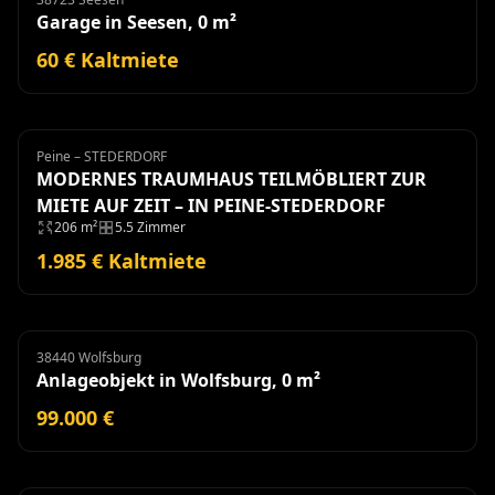
Garage in Seesen, 0 m²
60 € Kaltmiete
Peine – STEDERDORF
Haus
Miete
MODERNES TRAUMHAUS TEILMÖBLIERT ZUR
MIETE AUF ZEIT – IN PEINE-STEDERDORF
206 m²
5.5 Zimmer
1.985 € Kaltmiete
38440 Wolfsburg
Anlageobjekt
Anlageobjekt in Wolfsburg, 0 m²
99.000 €