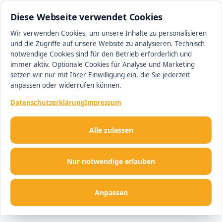
0511 13221100
#1 Makler in Hannover
Diese Webseite verwendet Cookies
Wir verwenden Cookies, um unsere Inhalte zu personalisieren
und die Zugriffe auf unsere Website zu analysieren. Technisch
Men
notwendige Cookies sind für den Betrieb erforderlich und
immer aktiv. Optionale Cookies für Analyse und Marketing
setzen wir nur mit Ihrer Einwilligung ein, die Sie jederzeit
anpassen oder widerrufen können.
Datenschutzerklärung
Impressum
Alle zulassen
Nur notwendige erlauben
Anpassen