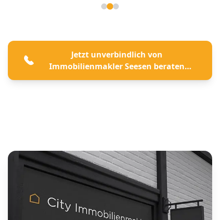
Seite 2 von 3
Jetzt unverbindlich von
Immobilienmakler Seesen beraten
lassen