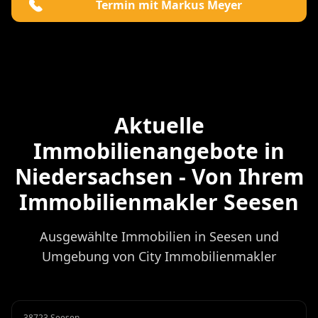
Termin mit Markus Meyer
Aktuelle
Immobilienangebote in
Niedersachsen - Von Ihrem
Immobilienmakler Seesen
Ausgewählte Immobilien in Seesen und
Umgebung von City Immobilienmakler
38723 Seesen
Garage
Miete