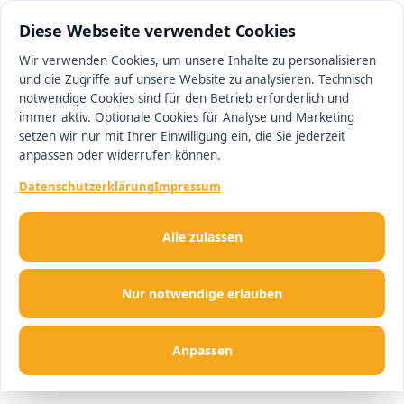
0511 13221100
#1 Makler in Hannover
Diese Webseite verwendet Cookies
Wir verwenden Cookies, um unsere Inhalte zu personalisieren
und die Zugriffe auf unsere Website zu analysieren. Technisch
Men
notwendige Cookies sind für den Betrieb erforderlich und
immer aktiv. Optionale Cookies für Analyse und Marketing
setzen wir nur mit Ihrer Einwilligung ein, die Sie jederzeit
anpassen oder widerrufen können.
Datenschutzerklärung
Impressum
Alle zulassen
Nur notwendige erlauben
Anpassen