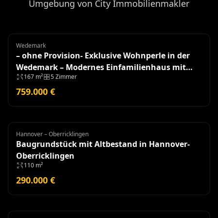
Umgebung von City Immobilienmakler
Wedemark
Einfamilienhaus
– ohne Provision- Exklusive Wohnperle in der
Wedemark – Modernes Einfamilienhaus mit
167 m²
5 Zimmer
hochwertiger Ausstattung
759.000 €
Hannover – Oberricklingen
Grundstück
Baugrundstück mit Altbestand in Hannover-
Oberricklingen
110 m²
290.000 €