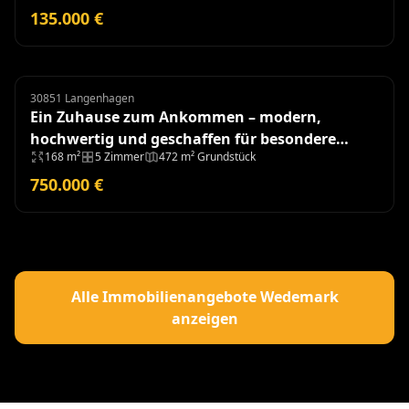
135.000 €
30851 Langenhagen
Doppelhaushälfte
Ein Zuhause zum Ankommen – modern,
hochwertig und geschaffen für besondere
168 m²
5 Zimmer
472 m² Grundstück
Momente - Baujahr 2018
750.000 €
Alle Immobilienangebote Wedemark
anzeigen