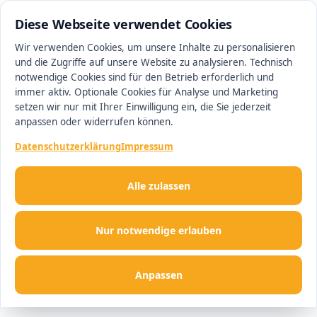
0511 13221100
#1 Makler in Hannover
Diese Webseite verwendet Cookies
Wir verwenden Cookies, um unsere Inhalte zu personalisieren
und die Zugriffe auf unsere Website zu analysieren. Technisch
Men
notwendige Cookies sind für den Betrieb erforderlich und
immer aktiv. Optionale Cookies für Analyse und Marketing
setzen wir nur mit Ihrer Einwilligung ein, die Sie jederzeit
anpassen oder widerrufen können.
Datenschutzerklärung
Impressum
Alle zulassen
Nur notwendige erlauben
Anpassen