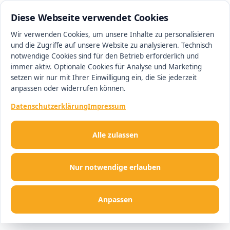
0511 13221100
#1 Makler in Hannover
Diese Webseite verwendet Cookies
Wir verwenden Cookies, um unsere Inhalte zu personalisieren
und die Zugriffe auf unsere Website zu analysieren. Technisch
Men
notwendige Cookies sind für den Betrieb erforderlich und
immer aktiv. Optionale Cookies für Analyse und Marketing
setzen wir nur mit Ihrer Einwilligung ein, die Sie jederzeit
anpassen oder widerrufen können.
Datenschutzerklärung
Impressum
Alle zulassen
Nur notwendige erlauben
Anpassen