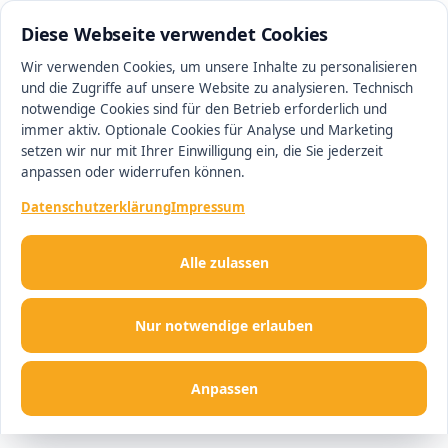
0511 13221100
#1 Makler in Hannover
Diese Webseite verwendet Cookies
Wir verwenden Cookies, um unsere Inhalte zu personalisieren
und die Zugriffe auf unsere Website zu analysieren. Technisch
Men
notwendige Cookies sind für den Betrieb erforderlich und
immer aktiv. Optionale Cookies für Analyse und Marketing
setzen wir nur mit Ihrer Einwilligung ein, die Sie jederzeit
anpassen oder widerrufen können.
Datenschutzerklärung
Impressum
Alle zulassen
Nur notwendige erlauben
Anpassen