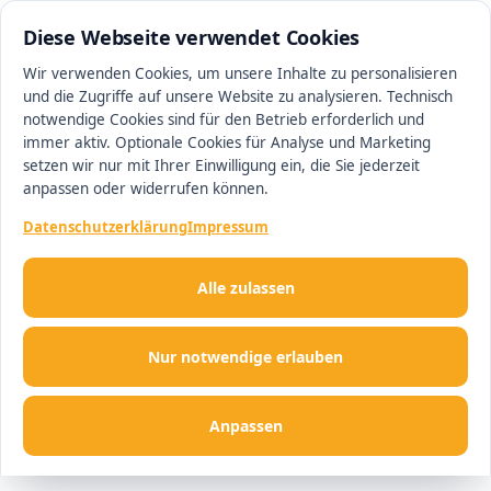
0511 13221100
#1 Makler in Hannover
Diese Webseite verwendet Cookies
Wir verwenden Cookies, um unsere Inhalte zu personalisieren
und die Zugriffe auf unsere Website zu analysieren. Technisch
Men
notwendige Cookies sind für den Betrieb erforderlich und
immer aktiv. Optionale Cookies für Analyse und Marketing
setzen wir nur mit Ihrer Einwilligung ein, die Sie jederzeit
anpassen oder widerrufen können.
Datenschutzerklärung
Impressum
Alle zulassen
Nur notwendige erlauben
Anpassen