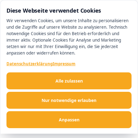
0511 13221100
#1 Makler in Hannover
Diese Webseite verwendet Cookies
Wir verwenden Cookies, um unsere Inhalte zu personalisieren
und die Zugriffe auf unsere Website zu analysieren. Technisch
Men
notwendige Cookies sind für den Betrieb erforderlich und
immer aktiv. Optionale Cookies für Analyse und Marketing
setzen wir nur mit Ihrer Einwilligung ein, die Sie jederzeit
anpassen oder widerrufen können.
Datenschutzerklärung
Impressum
Alle zulassen
Nur notwendige erlauben
Anpassen