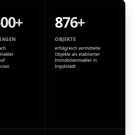
500+
876+
RAGEN
OBJEKTE
ach
erfolgreich vermittelte
makler
Objekte als etablierter
auf
Immobilienmakler in
cout
Ingolstadt