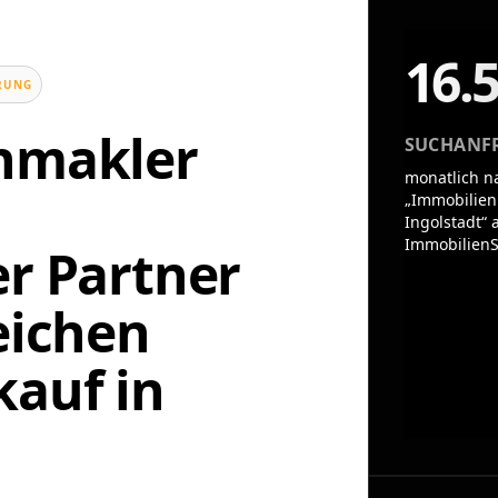
16.
UNG
enmakler
SUCHANF
monatlich n
„Immobilien
Ingolstadt“ 
ImmobilienS
er Partner
eichen
auf in