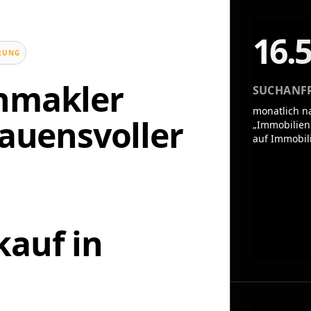
16.
UNG
enmakler
SUCHANF
monatlich n
rauensvoller
„Immobilien
auf Immobil
n
auf in