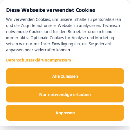
0511 13221100
#1 Makler in Hannover
Diese Webseite verwendet Cookies
Wir verwenden Cookies, um unsere Inhalte zu personalisieren
und die Zugriffe auf unsere Website zu analysieren. Technisch
Men
notwendige Cookies sind für den Betrieb erforderlich und
immer aktiv. Optionale Cookies für Analyse und Marketing
setzen wir nur mit Ihrer Einwilligung ein, die Sie jederzeit
anpassen oder widerrufen können.
Datenschutzerklärung
Impressum
Alle zulassen
Nur notwendige erlauben
Anpassen