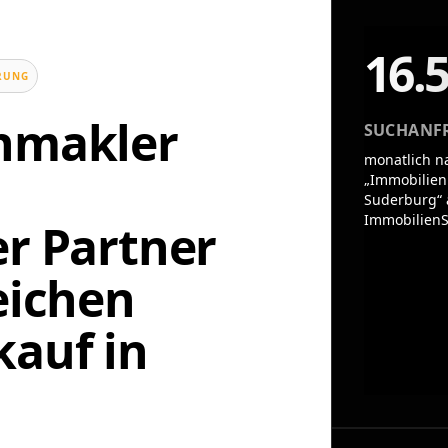
16.
UNG
enmakler
SUCHANF
monatlich n
„Immobilien
Suderburg“ 
ImmobilienS
er Partner
eichen
auf in