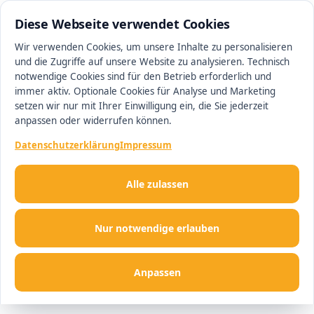
0511 13221100
#1 Makler in Hannover
Diese Webseite verwendet Cookies
Wir verwenden Cookies, um unsere Inhalte zu personalisieren
und die Zugriffe auf unsere Website zu analysieren. Technisch
Men
notwendige Cookies sind für den Betrieb erforderlich und
immer aktiv. Optionale Cookies für Analyse und Marketing
setzen wir nur mit Ihrer Einwilligung ein, die Sie jederzeit
anpassen oder widerrufen können.
Datenschutzerklärung
Impressum
Alle zulassen
Nur notwendige erlauben
Anpassen