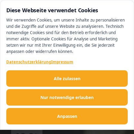
0511 13221100
#1 Makler in Deutschland
Diese Webseite verwendet Cookies
Wir verwenden Cookies, um unsere Inhalte zu personalisieren
und die Zugriffe auf unsere Website zu analysieren. Technisch
Men
notwendige Cookies sind für den Betrieb erforderlich und
immer aktiv. Optionale Cookies für Analyse und Marketing
setzen wir nur mit Ihrer Einwilligung ein, die Sie jederzeit
anpassen oder widerrufen können.
Datenschutzerklärung
Impressum
Start
»
Unser Blog & Ratgeber
»
Sind Die Nachwirkungen Der Coron
Sind Die Nachwirkungen Der
Alle zulassen
Corona Krise In Der
Immobilienbranche Noch Zu
Nur notwendige erlauben
Spüren - City
Anpassen
Immobilienmakler